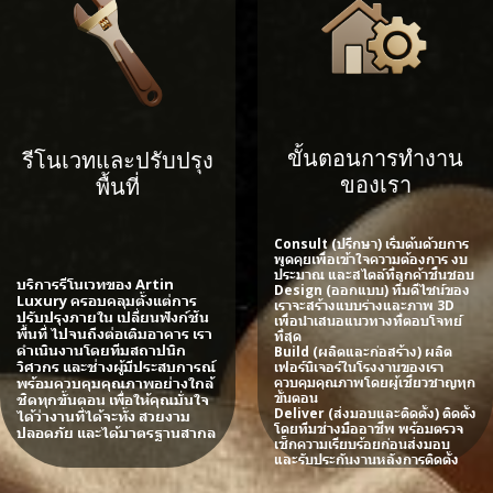
ขั้นตอนการทำงาน
รีโนเวทและปรับปรุง
ของเรา
พื้นที่
Consult (ปรึกษา) เริ่มต้นด้วยการ
พูดคุยเพื่อเข้าใจความต้องการ งบ
ประมาณ และสไตล์ที่ลูกค้าชื่นชอบ
บริการรีโนเวทของ Artin
Design (ออกแบบ) ทีมดีไซน์ของ
Luxury ครอบคลุมตั้งแต่การ
เราจะสร้างแบบร่างและภาพ 3D
ปรับปรุงภายใน เปลี่ยนฟังก์ชัน
เพื่อนำเสนอแนวทางที่ตอบโจทย์
พื้นที่ ไปจนถึงต่อเติมอาคาร เรา
ที่สุด
ดำเนินงานโดยทีมสถาปนิก
Build (ผลิตและก่อสร้าง) ผลิต
วิศวกร และช่างผู้มีประสบการณ์
เฟอร์นิเจอร์ในโรงงานของเรา
พร้อมควบคุมคุณภาพอย่างใกล้
ควบคุมคุณภาพโดยผู้เชี่ยวชาญทุก
ขั้นตอน
ชิดทุกขั้นตอน เพื่อให้คุณมั่นใจ
Deliver (ส่งมอบและติดตั้ง) ติดตั้ง
ได้ว่างานที่ได้จะทั้ง สวยงาม
โดยทีมช่างมืออาชีพ พร้อมตรวจ
ปลอดภัย และได้มาตรฐานสากล
เช็กความเรียบร้อยก่อนส่งมอบ
และรับประกันงานหลังการติดตั้ง