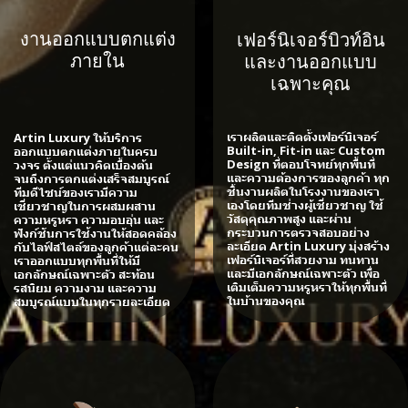
งานออกแบบตกแต่ง
เฟอร์นิเจอร์บิวท์อิน
ภายใน
และงานออกแบบ
เฉพาะคุณ
เราผลิตและติดตั้งเฟอร์นิเจอร์
Artin Luxury ให้บริการ
Built-in, Fit-in และ Custom
ออกแบบตกแต่งภายในครบ
Design ที่ตอบโจทย์ทุกพื้นที่
วงจร ตั้งแต่แนวคิดเบื้องต้น
และความต้องการของลูกค้า ทุก
จนถึงการตกแต่งเสร็จสมบูรณ์
ชิ้นงานผลิตในโรงงานของเรา
ทีมดีไซน์ของเรามีความ
เองโดยทีมช่างผู้เชี่ยวชาญ ใช้
เชี่ยวชาญในการผสมผสาน
วัสดุคุณภาพสูง และผ่าน
ความหรูหรา ความอบอุ่น และ
กระบวนการตรวจสอบอย่าง
ฟังก์ชันการใช้งานให้สอดคล้อง
ละเอียด Artin Luxury มุ่งสร้าง
กับไลฟ์สไตล์ของลูกค้าแต่ละคน
เฟอร์นิเจอร์ที่สวยงาม ทนทาน
เราออกแบบทุกพื้นที่ให้มี
และมีเอกลักษณ์เฉพาะตัว เพื่อ
เอกลักษณ์เฉพาะตัว สะท้อน
เติมเต็มความหรูหราให้ทุกพื้นที่
รสนิยม ความงาม และความ
ในบ้านของคุณ
สมบูรณ์แบบในทุกรายละเอียด